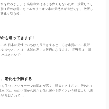
水を飲みましょう 高脂血症は痛くも痒くもないため、放置してし
脂血症の改善にもアルカリイオン水の天然水が有効です。 放置し
化を引き起こ ...
寿命も違ってきます！
い水 日本の男性でいちばん長生きするところは水質のいい長野
も短命なところは、水質の悪い大阪府になります。 長野県は、川
水はきれいで、 ...
し、老化を予防する
さを保つ」というテーマは関心が高く、研究もさまざまに行われて
日本では、体の内面から若さを保ち老化を防ぐという研究よりも表
 注目されて ...