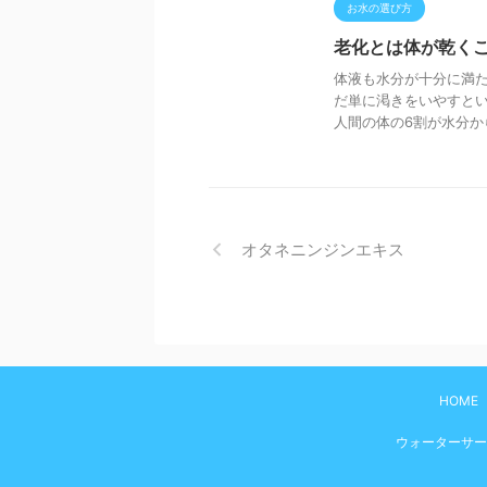
お水の選び方
老化とは体が乾く
体液も水分が十分に満た
だ単に渇きをいやすと
人間の体の6割が水分から
オタネニンジンエキス
HOME
ウォーターサー