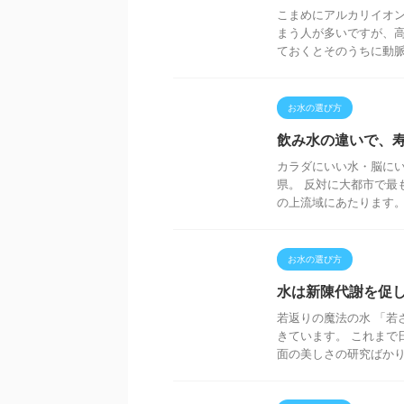
こまめにアルカリイオン
まう人が多いですが、高
ておくとそのうちに動脈硬
お水の選び方
飲み水の違いで、
カラダにいい水・脳にい
県。 反対に大都市で最
の上流域にあたります。 
お水の選び方
水は新陳代謝を促
若返りの魔法の水 「若
きています。 これまで
面の美しさの研究ばかりが