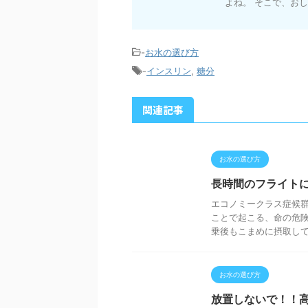
よね。 そこで、おし
-
お水の選び方
-
インスリン
,
糖分
関連記事
お水の選び方
長時間のフライト
エコノミークラス症候
ことで起こる、命の危険
乗後もこまめに摂取してお
お水の選び方
放置しないで！！