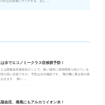
ゃれなお部屋にマッチする、おし ...
には水でエコノミークラス症候群予防！
群とは静脈血栓塞栓症のことで、狭い場所に長時間座り続けている
性の高い症状ですが、予防は水分補給です。 飛行機に乗る前や搭
きます。 狭い ...
高脂血症、痛風にもアルカリイオン水！