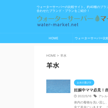
ウォーターサーバーの比較サイト。約40種のブラ
合わせたブランド・プランをご紹介！
HOME
ウォーターサーバー比
HOME
>
羊水
羊水
お水の選び方
妊娠中ママ必見！
2022/5/16
アレル
体内の毒物を洗い流し、
全て羊水にいきます。 