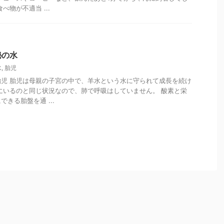
べ物が不適当 ...
秘の水
水
,
胎児
児 胎児は母親の子宮の中で、羊水という水に守られて成長を続け
にいるのと同じ状況なので、肺で呼吸はしていません。 酸素と栄
きる胎盤を通 ...