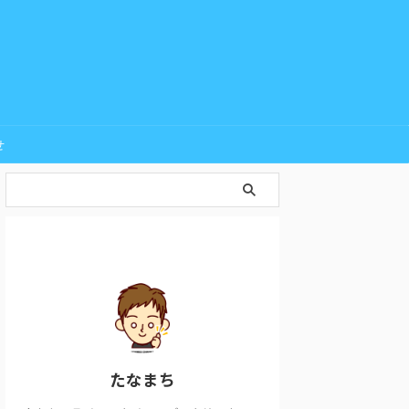
せ
たなまち