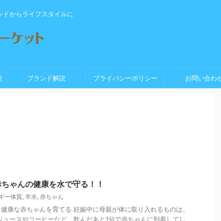
ンドからライフスタイルに
較
ブランド解説
プライバシーポリシー
お問い合わ
赤ちゃんの健康を水で守る！！
ギー体質
,
羊水
,
赤ちゃん
健康な赤ちゃんを育てる 妊娠中に母親が体に取り入れるものは、
ジュースやコーヒーなど、飲んだあと1分で赤ちゃんに到着してし