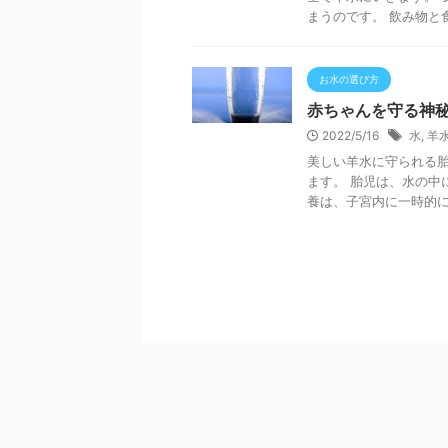
まうのです。 飲み物と食
お水の選び方
赤ちゃんを守る神
2022/5/16
水
,
羊
美しい羊水に守られる胎
ます。 胎児は、水の中
養は、子宮内に一時的にで