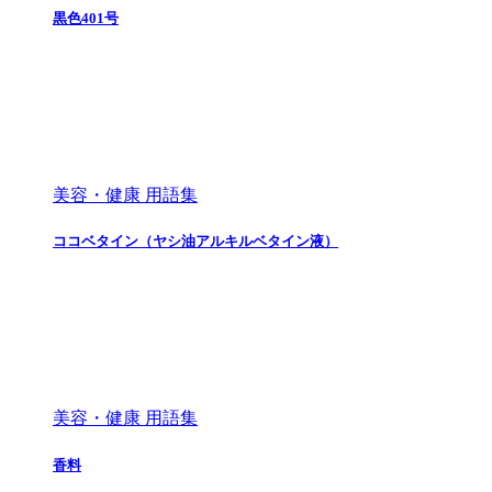
黒色401号
美容・健康 用語集
ココベタイン（ヤシ油アルキルベタイン液）
美容・健康 用語集
香料