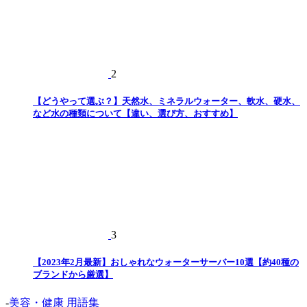
2
【どうやって選ぶ？】天然水、ミネラルウォーター、軟水、硬水、
など水の種類について【違い、選び方、おすすめ】
3
【2023年2月最新】おしゃれなウォーターサーバー10選【約40種の
ブランドから厳選】
-
美容・健康 用語集