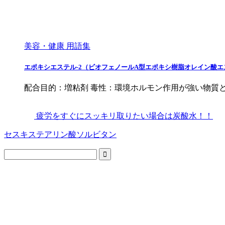
美容・健康 用語集
エポキシエステル-2（ビオフェノールA型エポキシ樹脂オレイン酸エ
配合目的：増粘剤 毒性：環境ホルモン作用が強い物質
疲労をすぐにスッキリ取りたい場合は炭酸水！！
セスキステアリン酸ソルビタン