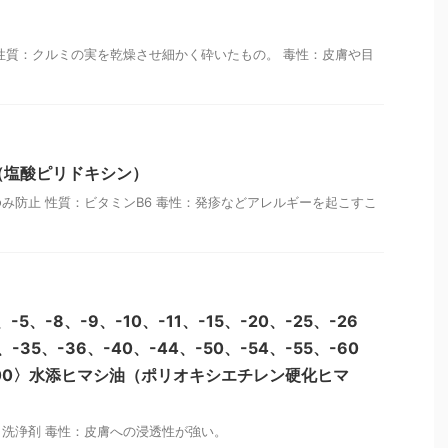
性質：クルミの実を乾燥させ細かく砕いたもの。 毒性：皮膚や目
（塩酸ピリドキシン）
み防止 性質：ビタミンB6 毒性：発疹などアレルギーを起こすこ
、-5、-8、-9、-10、-11、-15、-20、-25、-26
、-35、-36、-40、-44、-50、-54、-55、-60
-200〉水添ヒマシ油（ポリオキシエチレン硬化ヒマ
洗浄剤 毒性：皮膚への浸透性が強い。