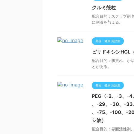
クルミ殻粒
配合目的：スクラブ剤 
に刺激を与える。
美容・健康 用語集
ピリドキシンHCL
配合目的：肌荒れ、かゆ
とがある。
美容・健康 用語集
PEG〈-2、-3、-4
、-29、-30、-33
、-75、-100、
シ油）
配合目的：界面活性剤、