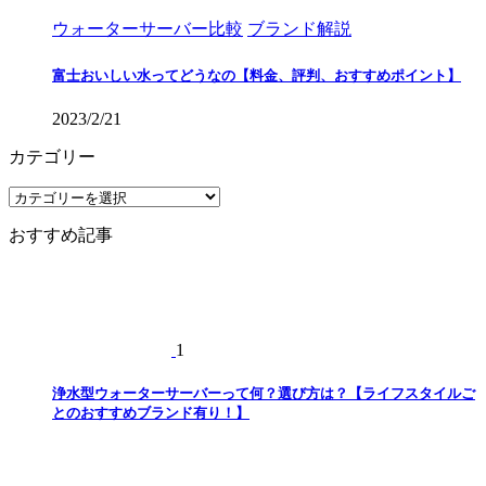
ウォーターサーバー比較
ブランド解説
富士おいしい水ってどうなの【料金、評判、おすすめポイント】
2023/2/21
カテゴリー
カ
テ
おすすめ記事
ゴ
リ
ー
1
浄水型ウォーターサーバーって何？選び方は？【ライフスタイルご
とのおすすめブランド有り！】