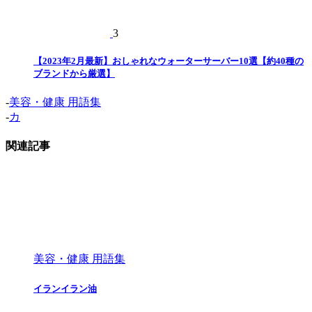
3
【2023年2月最新】おしゃれなウォーターサーバー10選【約40種の
ブランドから厳選】
-
美容・健康 用語集
-
カ
関連記事
美容・健康 用語集
イランイラン油