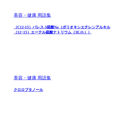
美容・健康 用語集
（C12-15）パレス-3硫酸Na（ポリオキシエチレンアルキル
（12~15）エーテル硫酸ナトリウム（3E.O.））
美容・健康 用語集
クロロブタノール