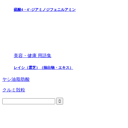
硫酸4・4'-ジアミノジフェニルアミン
美容・健康 用語集
レイシ（霊芝）（抽出物・エキス）
ヤシ油脂肪酸
クルミ殻粒