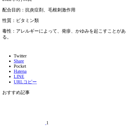
配合目的：抗炎症剤、毛根刺激作用
性質：ビタミン類
毒性：アレルギーによって、発疹、かゆみを起こすことがあ
る。
Twitter
Share
Pocket
Hatena
LINE
URLコピー
おすすめ記事
1