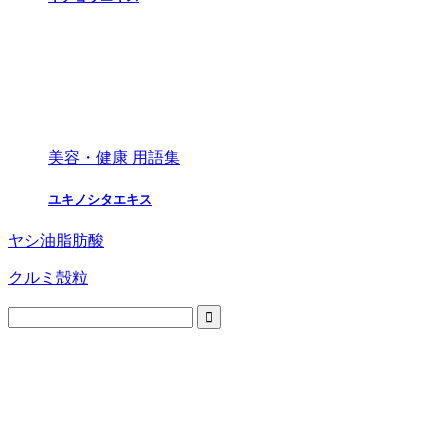
美容・健康 用語集
ユキノシタエキス
ヤシ油脂肪酸
クルミ殻粒