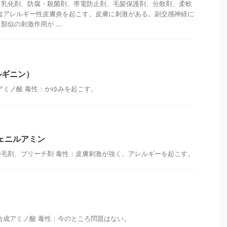
、乳化剤、防腐・殺菌剤、帯電防止剤、毛髪保護剤、分散剤、柔軟
はアレルギー性皮膚炎を起こす。皮膚に刺激がある。副交感神経に
似の刺激作用が ...
ルギニン）
アミノ酸 毒性：かゆみを起こす。
フェニルアミン
毛剤、ブリーチ剤 毒性：皮膚刺激が強く、アレルギーを起こす。
合成アミノ酸 毒性：今のところ問題はない。