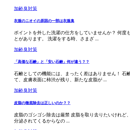
加齢臭対策
衣服のニオイの原因の一部は衣服臭
ポイントを外した洗濯の仕方をしていませんか？ 何度
とがあります。 洗濯をする時、さまざ ...
加齢臭対策
「高価な石鹸」と「安い石鹸」何が違う？？
石鹸としての機能には、まったく差はありません！ 石
て、皮膚表面に柿渋が残り、新たな皮脂が ...
加齢臭対策
皮脂の徹底除去は正しいのか？？
皮脂のゴシゴシ除去は厳禁 皮脂を取り去りたいけれど
分泌されてくるからなの ...