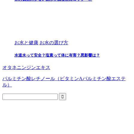
お水と健康
お水の選び方
水道水って安全？塩素って体に有害？悪影響は？
オタネニンジンエキス
パルミチン酸レチノール（ビタミンAパルミチン酸エステ
ル）