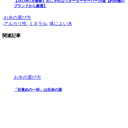
【2023年2月最新】おしゃれなウォーターサーバー10選【約40種の
ブランドから厳選】
-
お水の選び方
-
アルカリ性
,
ミネラル
,
体によい水
関連記事
お水の選び方
「目覚めの一杯」は生命の源