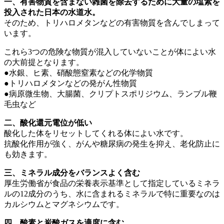
一、有害物質を含まない雑菌を除去するために大量の塩素を
投入された日本の水道水。
そのため、トリハロメタンなどの有害物質を含んでしまって
います。
これら3つの危険な物質が混入していないことが体によい水
の大前提となります。
●水銀、ヒ素、硝酸態窒素などの化学物質
●トリハロメタンなどの発がん性物質
●病原微生物、大腸菌、クリプトスポリジウム、ランブル鞭
毛虫など
二、酸化還元電位が低い
酸化した体をリセットしてくれる体によい水です。
抗酸化作用が強く、がんや糖尿病の発生を抑え、老化防止に
も効きます。
三、ミネラル成分をバランスよく含む
厚生労働省が食品の栄養表示基準として指定しているミネラ
ルの12成分のうち、水に含まれるミネラルで特に重要なのは
カルシウムとマグネシウムです。
四、酸素と炭酸ガスを適度に含む